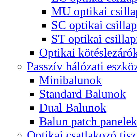
MU optikai csilla
SC optikai csillap
ST optikai csillap
Optikai kötéslezáró
Passzív hálózati eszkö
Minibalunok
Standard Balunok
Dual Balunok
Balun patch panele
Optikai csatlakozó tisz