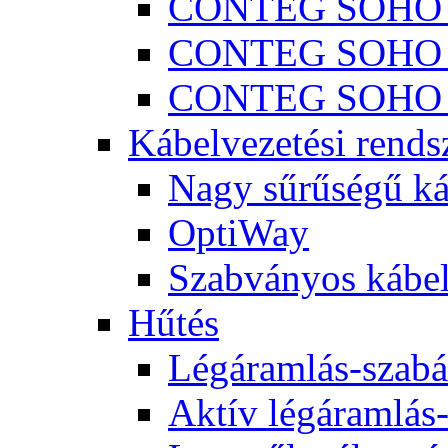
CONTEG SOHO 
CONTEG SOHO I
CONTEG SOHO 
Kábelvezetési rends
Nagy sűrűségű ká
OptiWay
Szabványos kábel
Hűtés
Légáramlás-szabá
Aktív légáramlás