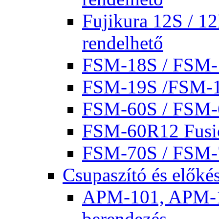
Fujikura 12S / 1
rendelhető
FSM-18S / FSM
FSM-19S /FSM-
FSM-60S / FSM
FSM-60R12 Fusio
FSM-70S / FSM-7
Csupaszító és előké
APM-101, APM-10
berendezés