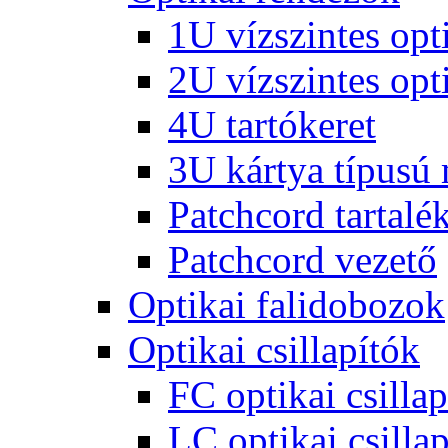
1U vízszintes opt
2U vízszintes opt
4U tartókeret
3U kártya típusú
Patchcord tartalé
Patchcord vezető
Optikai falidobozok
Optikai csillapítók
FC optikai csillap
LC optikai csillap