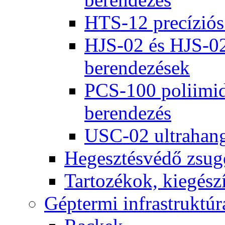
HTS-12 precíziós
HJS-02 és HJS-02
berendezések
PCS-100 poliimid
berendezés
USC-02 ultrahango
Hegesztésvédő zsug
Tartozékok, kiegész
Géptermi infrastruktúr