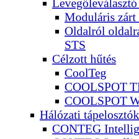
Levegőleválasztó
Moduláris zár
Oldalról oldalr
STS
Célzott hűtés
CoolTeg
COOLSPOT 
COOLSPOT 
Hálózati tápelosztó
CONTEG Intellig