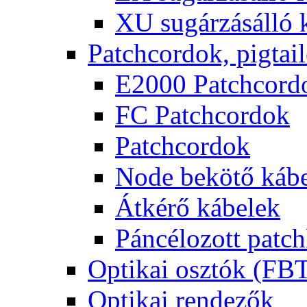
XU sugárzásálló 
Patchcordok, pigtai
E2000 Patchcord
FC Patchcordok
Patchcordok
Node bekötő káb
Átkérő kábelek
Páncélozott patc
Optikai osztók (FB
Optikai rendezők