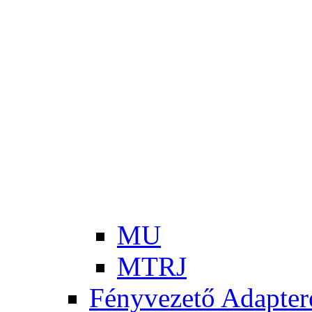
Szoftver és hardver fejlesztés
Szervíz
Géptermi infrastruktúra kialakítása
SkyWrap® - AccessWrap™
Gerinchálózati megoldások
Access hálózati megoldások
Vízcsőhálózat monitoring rendszer - WLM rendszer
Hálózat szinkronizáció
Optikai labor megoldások
Mikrohullámú összeköttetések
DIMOP_PLUSZ-1.1.2/B-24-2025-00109
2019-1.1.1-PIACI-KFI-2019-00262 projekt
Publik
VEKOP-2.1.1-15-2016-00197
Rende
Projekt eredmények
MU
MTRJ
Fényvezető Adapter