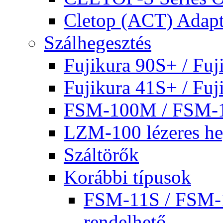
Cletop (ACT) Adapt
Szálhegesztés
Fujikura 90S+ / Fuj
Fujikura 41S+ / Fuj
FSM-100M / FSM-
LZM-100 lézeres he
Száltörők
Korábbi típusok
FSM-11S / FSM-1
rendelhető