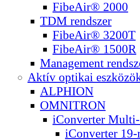
FibeAir® 2000
TDM rendszer
FibeAir® 3200T
FibeAir® 1500R
Management rendsz
Aktív optikai eszközö
ALPHION
OMNITRON
iConverter Multi
iConverter 19-