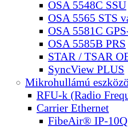
OSA 5548C SSU
OSA 5565 STS vá
OSA 5581C GPS
OSA 5585B PRS
STAR / TSAR OE
SyncView PLUS
Mikrohullámú eszköz
RFU-k (Radio Frequ
Carrier Ethernet
FibeAir® IP-10Q