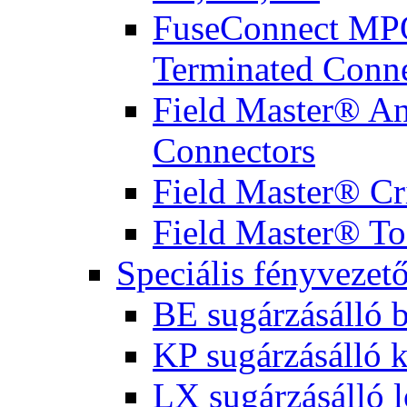
FuseConnect MPO
Terminated Conne
Field Master® Ana
Connectors
Field Master® Cr
Field Master® To
Speciális fényvezet
BE sugárzásálló 
KP sugárzásálló 
LX sugárzásálló l