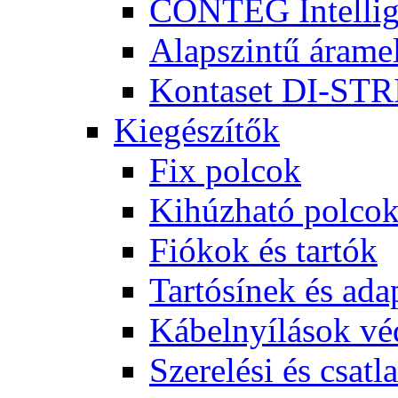
CONTEG Intellige
Alapszintű árame
Kontaset DI-STRI
Kiegészítők
Fix polcok
Kihúzható polco
Fiókok és tartók
Tartósínek és ada
Kábelnyílások v
Szerelési és csatl