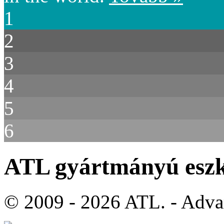
1
2
3
4
5
6
ATL gyártmányú eszk
© 2009 - 2026 ATL. - Adva