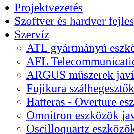
Projektvezetés
Szoftver és hardver fejles
Szervíz
ATL gyártmányú eszkö
AFL Telecommunicatio
ARGUS műszerek javí
Fujikura szálhegesztők 
Hatteras - Overture es
Omnitron eszközök jav
Oscilloquartz eszközök