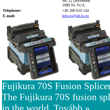
Str. 22 Decembrie
1989 Nr. 91/A.
Telephone:
+40 260 610 144
E-mail:
info.ro@atl-fo.eu
Fujikura 70S Fusion Splice
The Fujikura 70S fusion spli
in the world.
Tovább »