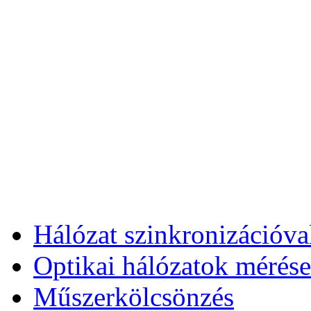
Szoftver és hardver fejlesztés
Szervíz
Géptermi infrastruktúra kialakítása
SkyWrap® - AccessWrap™
Gerinchálózati megoldások
Access hálózati megoldások
Vízcsőhálózat monitoring rendszer - WLM rendszer
Hálózat szinkronizáció
Optikai labor megoldások
Mikrohullámú összeköttetések
DIMOP_PLUSZ-1.1.2/B-24-2025-00109
2019-1.1.1-PIACI-KFI-2019-00262 projekt
Publik
VEKOP-2.1.1-15-2016-00197
Rende
Projekt eredmények
Hálózat szinkronizációva
Optikai hálózatok méré
Műszerkölcsönzés