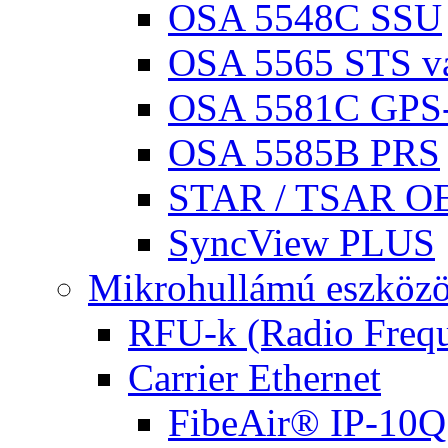
OSA 5548C SSU
OSA 5565 STS vá
OSA 5581C GPS
OSA 5585B PRS
STAR / TSAR OE
SyncView PLUS
Mikrohullámú eszköz
RFU-k (Radio Frequ
Carrier Ethernet
FibeAir® IP-10Q