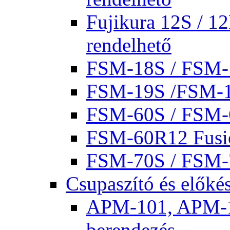
Fujikura 12S / 1
rendelhető
FSM-18S / FSM
FSM-19S /FSM-
FSM-60S / FSM
FSM-60R12 Fusio
FSM-70S / FSM-7
Csupaszító és előké
APM-101, APM-10
berendezés