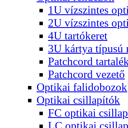
1U vízszintes opt
2U vízszintes opt
4U tartókeret
3U kártya típusú
Patchcord tartalé
Patchcord vezető
Optikai falidobozok
Optikai csillapítók
FC optikai csillap
LC optikai csillap