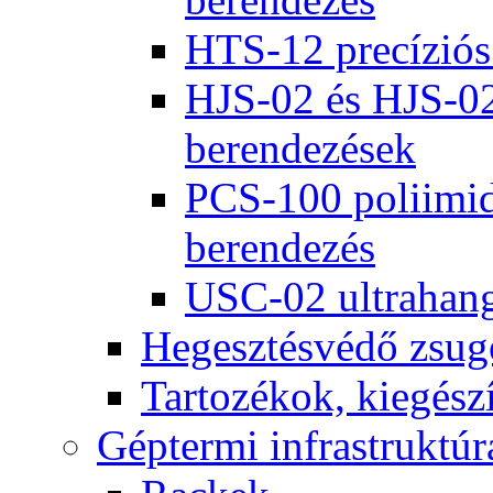
HTS-12 precíziós
HJS-02 és HJS-02
berendezések
PCS-100 poliimid
berendezés
USC-02 ultrahango
Hegesztésvédő zsug
Tartozékok, kiegész
Géptermi infrastruktúr