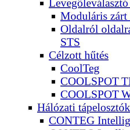
Levegőleválasztó
Moduláris zár
Oldalról oldalr
STS
Célzott hűtés
CoolTeg
COOLSPOT 
COOLSPOT 
Hálózati tápelosztó
CONTEG Intellig