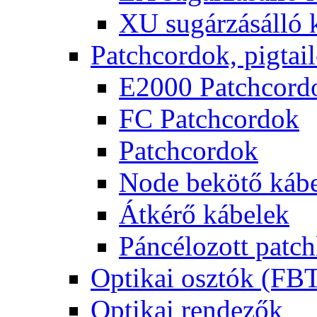
XU sugárzásálló 
Patchcordok, pigtai
E2000 Patchcord
FC Patchcordok
Patchcordok
Node bekötő káb
Átkérő kábelek
Páncélozott patc
Optikai osztók (FB
Optikai rendezők