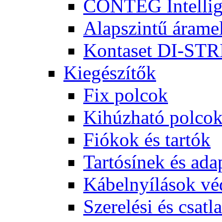
CONTEG Intellige
Alapszintű árame
Kontaset DI-STRI
Kiegészítők
Fix polcok
Kihúzható polco
Fiókok és tartók
Tartósínek és ada
Kábelnyílások v
Szerelési és csatl