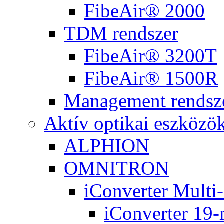
FibeAir® 2000
TDM rendszer
FibeAir® 3200T
FibeAir® 1500R
Management rendsz
Aktív optikai eszközö
ALPHION
OMNITRON
iConverter Multi
iConverter 19-