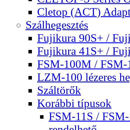
Cletop (ACT) Adapt
Szálhegesztés
Fujikura 90S+ / Fuj
Fujikura 41S+ / Fuj
FSM-100M / FSM-
LZM-100 lézeres he
Száltörők
Korábbi típusok
FSM-11S / FSM-1
rendelhető