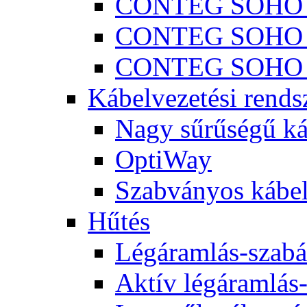
CONTEG SOHO 
CONTEG SOHO I
CONTEG SOHO 
Kábelvezetési rends
Nagy sűrűségű ká
OptiWay
Szabványos kábel
Hűtés
Légáramlás-szabá
Aktív légáramlás