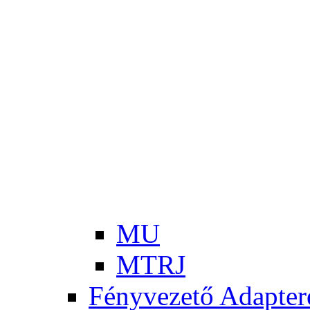
Szoftver és hardver fejlesztés
Szervíz
Géptermi infrastruktúra kialakítása
SkyWrap® - AccessWrap™
Gerinchálózati megoldások
Access hálózati megoldások
Vízcsőhálózat monitoring rendszer - WLM rendszer
Hálózat szinkronizáció
Optikai labor megoldások
Mikrohullámú összeköttetések
DIMOP_PLUSZ-1.1.2/B-24-2025-00109
2019-1.1.1-PIACI-KFI-2019-00262 projekt
Publik
VEKOP-2.1.1-15-2016-00197
Rende
Projekt eredmények
MU
MTRJ
Fényvezető Adapter