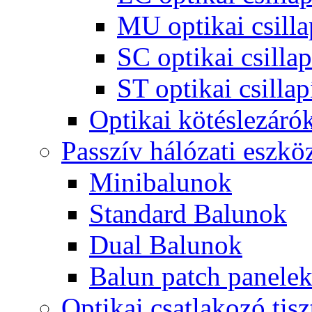
MU optikai csilla
SC optikai csillap
ST optikai csillap
Optikai kötéslezáró
Passzív hálózati eszkö
Minibalunok
Standard Balunok
Dual Balunok
Balun patch panele
Optikai csatlakozó tisz