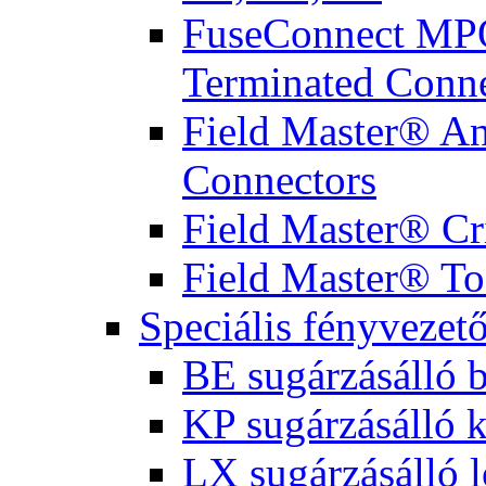
FuseConnect MPO
Terminated Conne
Field Master® Ana
Connectors
Field Master® Cr
Field Master® To
Speciális fényvezet
BE sugárzásálló 
KP sugárzásálló 
LX sugárzásálló l