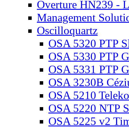
Overture HN239 -
Management Soluti
Oscilloquartz
OSA 5320 PTP Sl
OSA 5330 PTP Gr
OSA 5331 PTP Gr
OSA 3230B Cézi
OSA 5210 Teleko
OSA 5220 NTP Sz
OSA 5225 v2 Ti