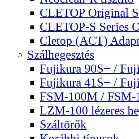
CLETOP Original Se
CLETOP-S Series Op
Cletop (ACT) Adapt
Szálhegesztés
Fujikura 90S+ / Fuj
Fujikura 41S+ / Fuj
FSM-100M / FSM-
LZM-100 lézeres he
Száltörők
Korábbi típusok