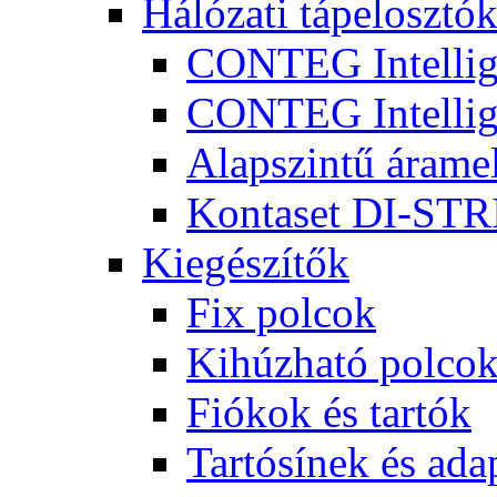
Hálózati tápelosztó
CONTEG Intellig
CONTEG Intellige
Alapszintű árame
Kontaset DI-STRI
Kiegészítők
Fix polcok
Kihúzható polco
Fiókok és tartók
Tartósínek és ada