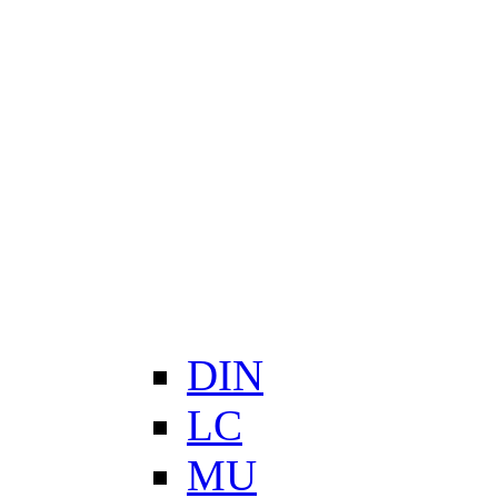
Szoftver és hardver fejlesztés
Szervíz
Géptermi infrastruktúra kialakítása
SkyWrap® - AccessWrap™
Gerinchálózati megoldások
Access hálózati megoldások
Vízcsőhálózat monitoring rendszer - WLM rendszer
Hálózat szinkronizáció
Optikai labor megoldások
Mikrohullámú összeköttetések
DIMOP_PLUSZ-1.1.2/B-24-2025-00109
2019-1.1.1-PIACI-KFI-2019-00262 projekt
Publik
VEKOP-2.1.1-15-2016-00197
Rende
Projekt eredmények
DIN
LC
MU