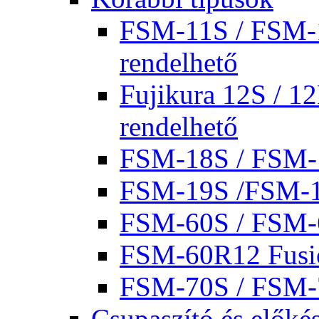
FSM-11S / FSM-1
rendelhető
Fujikura 12S / 1
rendelhető
FSM-18S / FSM
FSM-19S /FSM-
FSM-60S / FSM
FSM-60R12 Fusio
FSM-70S / FSM-7
Csupaszító és előké