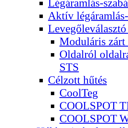
Légáramlás-szabá
Aktív légáramlás
Levegőleválasztó
Moduláris zár
Oldalról oldalr
STS
Célzott hűtés
CoolTeg
COOLSPOT 
COOLSPOT 