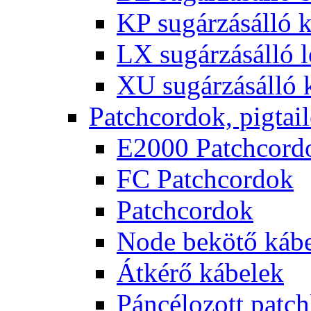
KP sugárzásálló 
LX sugárzásálló l
XU sugárzásálló 
Patchcordok, pigtai
E2000 Patchcord
FC Patchcordok
Patchcordok
Node bekötő káb
Átkérő kábelek
Páncélozott patc