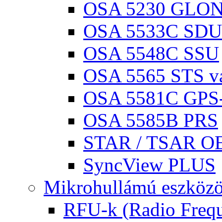
OSA 5230 GLON
OSA 5533C SDU
OSA 5548C SSU
OSA 5565 STS vá
OSA 5581C GPS
OSA 5585B PRS
STAR / TSAR OE
SyncView PLUS
Mikrohullámú eszköz
RFU-k (Radio Frequ