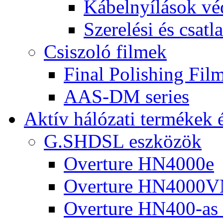
Kábelnyílások v
Szerelési és csatl
Csiszoló filmek
Final Polishing Fi
AAS-DM series
Aktív hálózati termékek é
G.SHDSL eszközök
Overture HN4000e
Overture HN4000
Overture HN400-as 