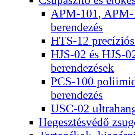
APM-101, APM-10
berendezés
HTS-12 precíziós
HJS-02 és HJS-02
berendezések
PCS-100 poliimid
berendezés
USC-02 ultrahango
Hegesztésvédő zsug