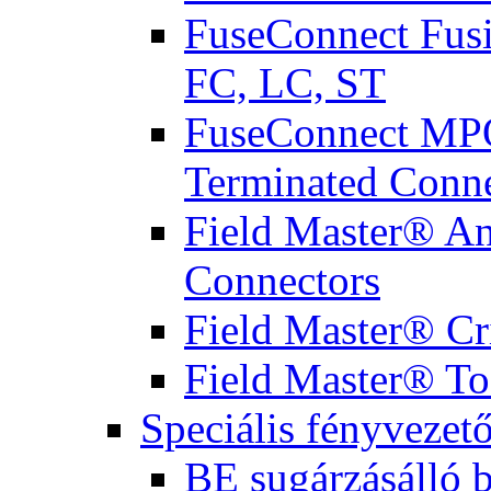
FuseConnect Fusi
FC, LC, ST
FuseConnect MPO
Terminated Conne
Field Master® Ana
Connectors
Field Master® Cr
Field Master® To
Speciális fényvezet
BE sugárzásálló 